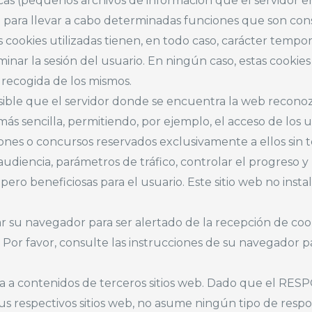
icas (pequeños archivos de información que el servidor en
) para llevar a cabo determinadas funciones que son cons
as cookies utilizadas tienen, en todo caso, carácter tempor
minar la sesión del usuario. En ningún caso, estas cooki
la recogida de los mismos.
sible que el servidor donde se encuentra la web reconoz
más sencilla, permitiendo, por ejemplo, el acceso de los
iones o concursos reservados exclusivamente a ellos sin t
udiencia, parámetros de tráfico, controlar el progreso y
ero beneficiosas para el usuario. Este sitio web no instal
rar su navegador para ser alertado de la recepción de coo
. Por favor, consulte las instrucciones de su navegador pa
irija a contenidos de terceros sitios web. Dado que el 
s respectivos sitios web, no asume ningún tipo de respo