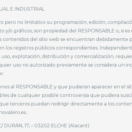
UAL E INDUSTRIAL
ivo pero no limitativo su programación, edición, compilac
xto y/o gráficos, son propiedad del RESPONSABLE o, si es e
los contenidos del sitio web se encuentran debidamente 
os en los registros públicos correspondientes. Independie
 uso, explotación, distribución y comercialización, requi
uier uso no autorizado previamente se considera un in
r.
os ajenos al RESPONSABLE y que pudieran aparecer en el si
bles de cualquier posible controversia que pudiera susci
terceros puedan redirigir directamente a los contenid
anovalero.es.
C/ DURÁN, 17, – 03202 ELCHE (Alacant)